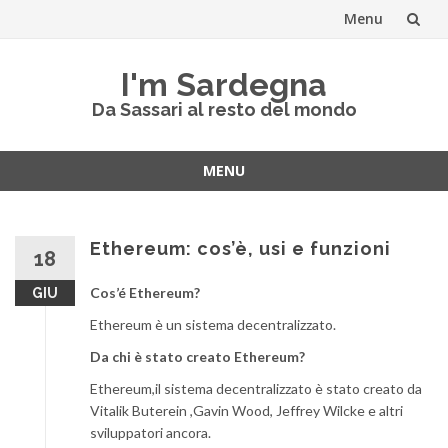
Menu
Skip
I'm Sardegna
to
Da Sassari al resto del mondo
content
MENU
Skip
to
content
Ethereum: cos’è, usi e funzioni
18
Cos’é Ethereum?
GIU
Ethereum è un sistema decentralizzato.
Da chi è stato creato Ethereum?
Ethereum,il sistema decentralizzato è stato creato da
Vitalik Buterein ,Gavin Wood, Jeffrey Wilcke e altri
sviluppatori ancora.