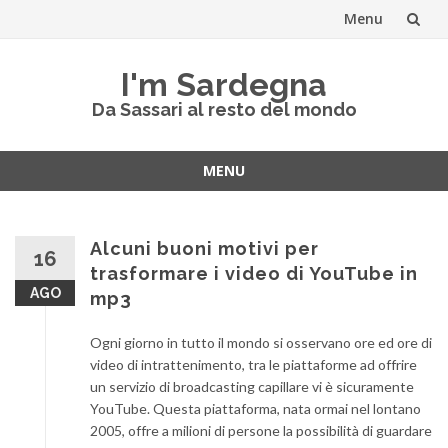
Menu
Skip
I'm Sardegna
to
Da Sassari al resto del mondo
content
MENU
Skip
to
content
Alcuni buoni motivi per
16
trasformare i video di YouTube in
AGO
mp3
Ogni giorno in tutto il mondo si osservano ore ed ore di
video di intrattenimento, tra le piattaforme ad offrire
un servizio di broadcasting capillare vi è sicuramente
YouTube. Questa piattaforma, nata ormai nel lontano
2005, offre a milioni di persone la possibilità di guardare