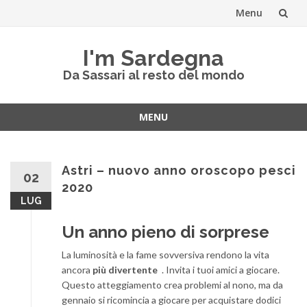
Menu
Skip
I'm Sardegna
to
Da Sassari al resto del mondo
content
MENU
Skip
to
content
Astri – nuovo anno oroscopo pesci
02
2020
LUG
Un anno pieno di sorprese
La luminosità e la fame sovversiva rendono la vita
ancora
più divertente
. Invita i tuoi amici a giocare.
Questo atteggiamento crea problemi al nono, ma da
gennaio si ricomincia a giocare per acquistare dodici