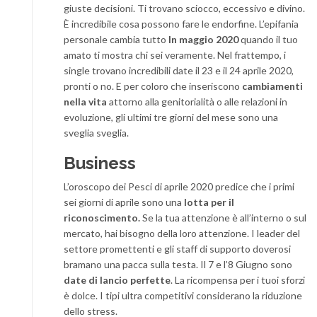
giuste decisioni. Ti trovano sciocco, eccessivo e divino.
È incredibile cosa possono fare le endorfine. L’epifania
personale cambia tutto
In maggio 2020
quando il tuo
amato ti mostra chi sei veramente. Nel frattempo, i
single trovano incredibili date il 23 e il 24 aprile 2020,
pronti o no. E per coloro che inseriscono
cambiamenti
nella vita
attorno alla genitorialità o alle relazioni in
evoluzione, gli ultimi tre giorni del mese sono una
sveglia sveglia.
Business
L’oroscopo dei Pesci di aprile 2020 predice che i primi
sei giorni di aprile sono una
lotta per il
riconoscimento.
Se la tua attenzione è all’interno o sul
mercato, hai bisogno della loro attenzione. I leader del
settore promettenti e gli staff di supporto doverosi
bramano una pacca sulla testa. Il 7 e l’8 Giugno sono
date di lancio perfette
. La ricompensa per i tuoi sforzi
è dolce. I tipi ultra competitivi considerano la riduzione
dello stress.