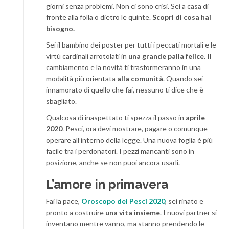
giorni senza problemi. Non ci sono crisi. Sei a casa di
fronte alla folla o dietro le quinte.
Scopri di cosa hai
bisogno.
Sei il bambino dei poster per tutti i peccati mortali e le
virtù cardinali arrotolati in
una grande palla felice
. Il
cambiamento e la novità ti trasformeranno in una
modalità più orientata
alla comunità
. Quando sei
innamorato di quello che fai, nessuno ti dice che è
sbagliato.
Qualcosa di inaspettato ti spezza il passo in
aprile
2020
. Pesci, ora devi mostrare, pagare o comunque
operare all’interno della legge. Una nuova foglia è più
facile tra i perdonatori. I pezzi mancanti sono in
posizione, anche se non puoi ancora usarli.
L’amore in primavera
Fai la pace,
Oroscopo dei Pesci 2020
, sei rinato e
pronto a costruire
una vita insieme
. I nuovi partner si
inventano mentre vanno, ma stanno prendendo le