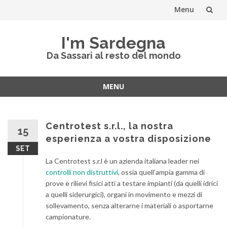
Menu
Skip
I'm Sardegna
to
Da Sassari al resto del mondo
content
MENU
Skip
to
content
Centrotest s.r.l., la nostra
15
esperienza a vostra disposizione
SET
La Centrotest s.r.l è un azienda italiana leader nei
controlli non distruttivi
, ossia quell’ampia gamma di
prove e rilievi fisici atti a testare impianti (da quelli idrici
a quelli siderurgici), organi in movimento e mezzi di
sollevamento, senza alterarne i materiali o asportarne
campionature.