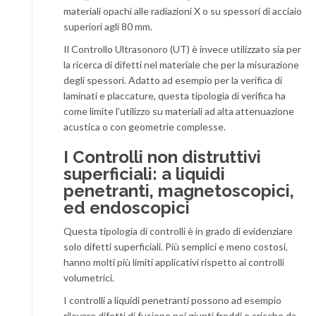
materiali opachi alle radiazioni X o su spessori di acciaio
superiori agli 80 mm.
Il Controllo Ultrasonoro (UT) è invece utilizzato sia per
la ricerca di difetti nel materiale che per la misurazione
degli spessori. Adatto ad esempio per la verifica di
laminati e placcature, questa tipologia di verifica ha
come limite l’utilizzo su materiali ad alta attenuazione
acustica o con geometrie complesse.
I Controlli non distruttivi
superficiali: a liquidi
penetranti, magnetoscopici,
ed endoscopici
Questa tipologia di controlli è in grado di evidenziare
solo difetti superficiali. Più semplici e meno costosi,
hanno molti più limiti applicativi rispetto ai controlli
volumetrici.
I controlli a liquidi penetranti possono ad esempio
rilevare difetti di fusione nei giunti freddi e cricche da