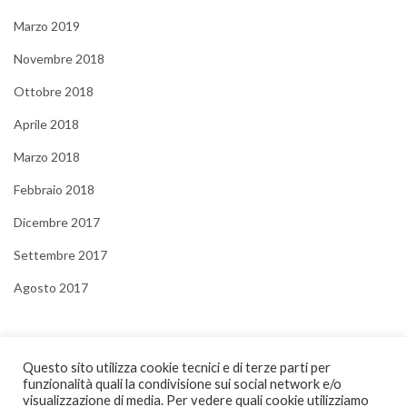
Marzo 2019
Novembre 2018
Ottobre 2018
Aprile 2018
Marzo 2018
Febbraio 2018
Dicembre 2017
Settembre 2017
Agosto 2017
Questo sito utilizza cookie tecnici e di terze parti per
funzionalità quali la condivisione sui social network e/o
visualizzazione di media. Per vedere quali cookie utilizziamo