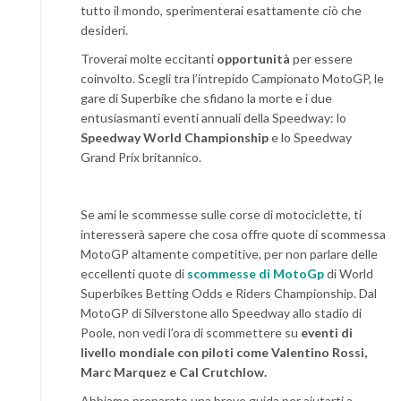
tutto il mondo, sperimenterai esattamente ciò che
desideri.
Troverai molte eccitanti
opportunità
per essere
coinvolto. Scegli tra l’intrepido Campionato MotoGP, le
gare di Superbike che sfidano la morte e i due
entusiasmanti eventi annuali della Speedway: lo
Speedway World Championship
e lo Speedway
Grand Prix britannico.
Se ami le scommesse sulle corse di motociclette, ti
interesserà sapere che cosa offre quote di scommessa
MotoGP altamente competitive, per non parlare delle
eccellenti quote di
scommesse di MotoGp
di World
Superbikes Betting Odds e Riders Championship. Dal
MotoGP di Silverstone allo Speedway allo stadio di
Poole, non vedi l’ora di scommettere su
eventi di
livello mondiale con piloti come Valentino Rossi,
Marc Marquez e Cal Crutchlow.
Abbiamo preparato una breve guida per aiutarti a