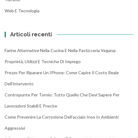
Web E Tecnologia
Articoli recenti
Farine Alternative Nella Cucina E Nella Pasticceria Vegana:
Proprietà, Utilizzi E Tecniche Di Impiego
Prezzo Per Riparare Un IPhone: Come Capire Il Costo Reale
Dell’intervento
Contropunte Per Tornio: Tutto Quello Che Devi Sapere Per
Lavorazioni Stabili E Precise
Come Prevenire La Corrosione Dell’acciaio Inox In Ambienti
Aggressivi