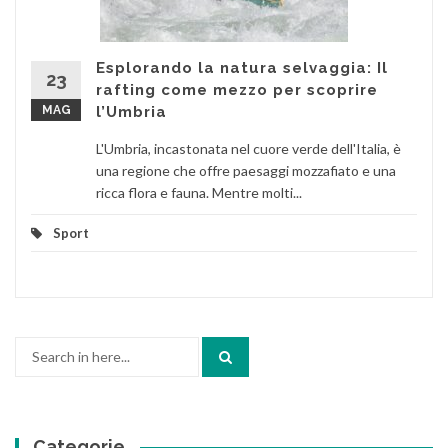
Esplorando la natura selvaggia: Il
23
rafting come mezzo per scoprire
MAG
l’Umbria
L'Umbria, incastonata nel cuore verde dell'Italia, è
una regione che offre paesaggi mozzafiato e una
ricca flora e fauna. Mentre molti...
Sport
Search
for:
Categorie